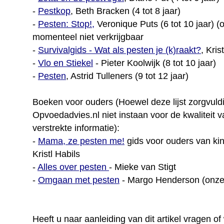
-
Pestkop
, Beth Bracken (4 tot 8 jaar)
-
Pesten: Stop!,
Veronique Puts (6 tot 10 jaar) 
momenteel niet verkrijgbaar
-
Survivalgids - Wat als pesten je (k)raakt?
, Kris
-
Vlo en Stiekel
- Pieter Koolwijk (8 tot 10 jaar)
-
Pesten
, Astrid Tulleners (9 tot 12 jaar)
Boeken voor ouders (Hoewel deze lijst zorgvuld
Opvoedadvies.nl niet instaan voor de kwaliteit 
verstrekte informatie):
-
Mama, ze pesten me!
gids voor ouders van kin
Kristl Habils
-
Alles over pesten
- Mieke van Stigt
-
Omgaan met pesten
- Margo Henderson (onz
Heeft u naar aanleiding van dit artikel vragen of 