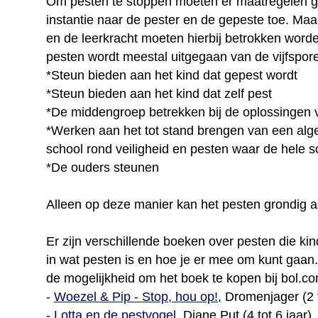
Om pesten te stoppen moeten er maatregelen 
instantie naar de pester en de gepeste toe. Ma
en de leerkracht moeten hierbij betrokken worden
pesten wordt meestal uitgegaan van de vijfspor
*Steun bieden aan het kind dat gepest wordt
*Steun bieden aan het kind dat zelf pest
*De middengroep betrekken bij de oplossingen 
*Werken aan het tot stand brengen van een alg
school rond veiligheid en pesten waar de hele sc
*De ouders steunen
Alleen op deze manier kan het pesten grondig 
Er zijn verschillende boeken over pesten die ki
in wat pesten is en hoe je er mee om kunt gaan
de mogelijkheid om het boek te kopen bij bol.com 
-
Woezel & Pip - Stop, hou op!
, Dromenjager (2 t
-
Lotta en de pestvogel
, Diane Put (4 tot 6 jaar)